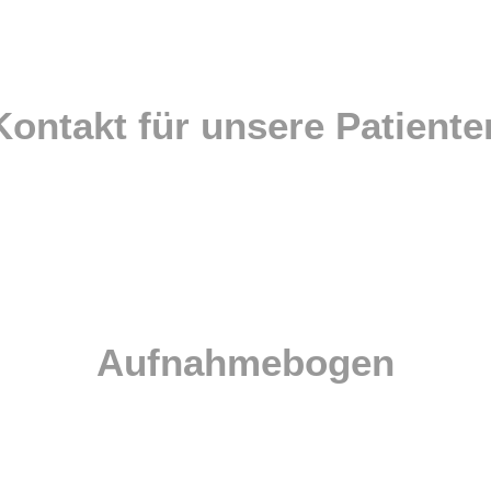
Kontakt für unsere Patiente
Liebe Eltern,
nen Sie vor dem ersten Besuch in unserer Praxis hier unseren Auf
ausdrucken und bereits ausgefüllt mitbringen.
Aufnahmebogen
Für Kinder bis zum 3. Lebensjahr
Für Kinder bis zum Schulbeginn
Für Schulkinder