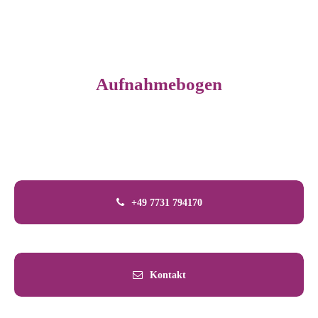
gerne können Sie vor dem ersten Besuch in unserer Praxis hier
unseren Aufnahmebogen ausdrucken und bereits ausgefüllt
mitbringen.
Aufnahmebogen
Für Kinder bis zum 3. Lebensjahr
Für Kinder bis zum Schulbeginn
Für Schulkinder
+49 7731 794170
Kontakt