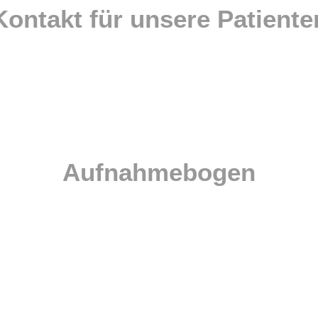
Kontakt für unsere Patiente
Liebe Eltern,
nen Sie vor dem ersten Besuch in unserer Praxis hier unseren Auf
ausdrucken und bereits ausgefüllt mitbringen.
Aufnahmebogen
Für Kinder bis zum 3. Lebensjahr
Für Kinder bis zum Schulbeginn
Für Schulkinder