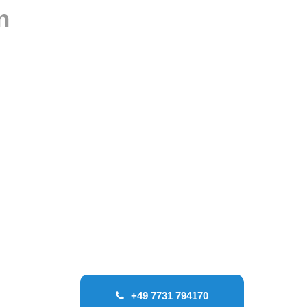
n
nahmebogen
+49 7731 794170