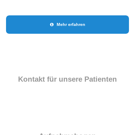
Mehr erfahren
Kontakt für unsere Patienten
Liebe Eltern,
gerne können Sie vor dem ersten Besuch in unserer Praxis
hier unseren Aufnahmebogen ausdrucken und bereits
ausgefüllt mitbringen.